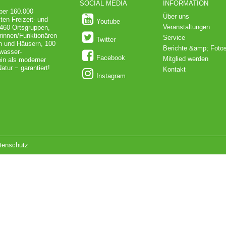
SOCIAL MEDIA
INFORMATION
über 160.000
Über uns
ten Freizeit- und
Youtube
Veranstaltungen
 460 Ortsgruppen,
rinnen/Funktionären
Service
Twitter
en und Häusern, 100
Berichte &amp; Foto
dwasser-
Facebook
Mitglied werden
in als moderner
atur − garantiert!
Kontakt
Instagram
tenschutz