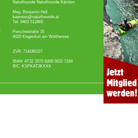
Naturfreunde Naturfreunde Kärnten
Mag. Benjamin Hell
kaernten@naturfreunde.at
Tel: 0463 512860
s
Porschestraße 15
9020 Klagenfurt am Wörthersee
ZVR: 714180157
IBAN: AT32 2070 6000 0011 7184
BIC: KSPKAT2KXXX