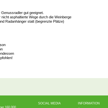
 Genussradler gut geeignet.
r nicht asphaltierte Wege durch die Weinberge
und Radanhänger statt (begrenzte Plätze)
rson
son
endessen
pfohlen!
SOCIAL MEDIA
INFORMATION
über 160.000