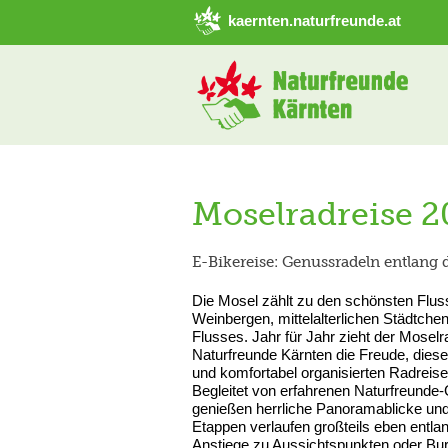
➜ Hauptregion der Seite anspringen
kaernten.naturfreunde.at
Moselradreise 2
E-Bikereise: Genussradeln entlang 
Die Mosel zählt zu den schönsten Flus
Weinbergen, mittelalterlichen Städtche
Flusses. Jahr für Jahr zieht der Mosel
Naturfreunde Kärnten die Freude, dies
und komfortabel organisierten Radreise
Begleitet von erfahrenen Naturfreunde-
genießen herrliche Panoramablicke und 
Etappen verlaufen großteils eben entla
Anstiege zu Aussichtspunkten oder Burg