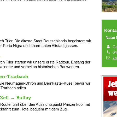
Konta
Natur
h Trier. Die älteste Stadt Deutschlands begeistert mit
r Porta Nigra und charmanten Altstadtgassen.
Gu
04
m
ka
 Trier starten wir unsere erste Radtour. Entlang der
einorte und vorbei an historischen Bauwerken.
ben-Trarbach
e wie Neumagen-Dhron und Bernkastel-Kues, bevor wir
Trarbach rollen.
Zell → Bullay
 Route führt über den Aussichtspunkt Prinzenkopf mit
ückfahrt zum Hotel bequem mit dem Zug.