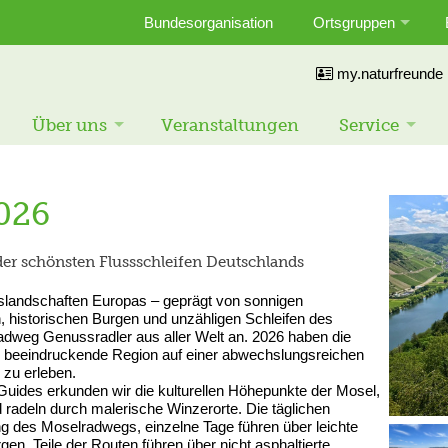
Bundesorganisation
Ortsgruppen
my.naturfreunde
Über uns
Veranstaltungen
Service
026
der schönsten Flussschleifen Deutschlands
slandschaften Europas – geprägt von sonnigen
n, historischen Burgen und unzähligen Schleifen des
radweg Genussradler aus aller Welt an. 2026 haben die
e beeindruckende Region auf einer abwechslungsreichen
 zu erleben.
Guides erkunden wir die kulturellen Höhepunkte der Mosel,
radeln durch malerische Winzerorte. Die täglichen
ng des Moselradwegs, einzelne Tage führen über leichte
en. Teile der Routen führen über nicht asphaltierte