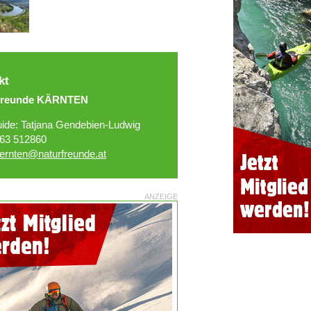
kt
freunde KÄRNTEN
ide: Tatjana Gendebien-Ludwig
63 512860
ernten@naturfreunde.at
ANZEIGE