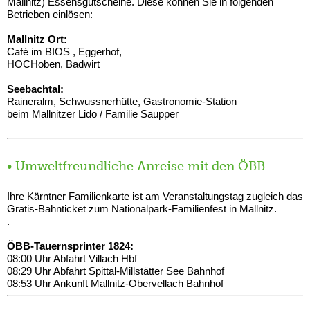
Mallnitz) Essensgutscheine. Diese können Sie in folgenden
Betrieben einlösen:
Mallnitz Ort:
Café im BIOS , Eggerhof,
HOCHoben, Badwirt
Seebachtal:
Raineralm, Schwussnerhütte, Gastronomie-Station
beim Mallnitzer Lido / Familie Saupper
• Umweltfreundliche Anreise mit den ÖBB
Ihre Kärntner Familienkarte ist am Veranstaltungstag zugleich das
Gratis-Bahnticket zum Nationalpark-Familienfest in Mallnitz.
.
ÖBB-Tauernsprinter 1824:
08:00 Uhr Abfahrt Villach Hbf
08:29 Uhr Abfahrt Spittal-Millstätter See Bahnhof
08:53 Uhr Ankunft Mallnitz-Obervellach Bahnhof