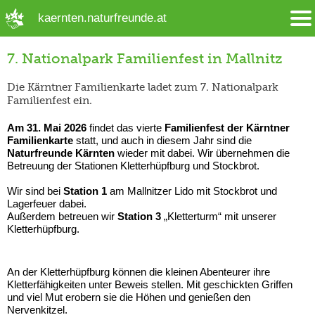
➜ Hauptregion der Seite anspringen
kaernten.naturfreunde.at
7. Nationalpark Familienfest in Mallnitz
Die Kärntner Familienkarte ladet zum 7. Nationalpark
Familienfest ein.
Am 31. Mai 2026
findet das vierte
Familienfest der Kärntner
Familienkarte
statt, und auch in diesem Jahr sind die
Naturfreunde Kärnten
wieder mit dabei. Wir übernehmen die
Betreuung der Stationen Kletterhüpfburg und Stockbrot.
Wir sind bei
Station 1
am Mallnitzer Lido mit Stockbrot und
Lagerfeuer dabei.
Außerdem betreuen wir
Station 3
„Kletterturm“ mit unserer
Kletterhüpfburg.
An der Kletterhüpfburg können die kleinen Abenteurer ihre
Kletterfähigkeiten unter Beweis stellen. Mit geschickten Griffen
und viel Mut erobern sie die Höhen und genießen den
Nervenkitzel.