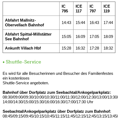
IC
ICE
IC
ICE
795
117
797
119
Abfahrt Mallnitz-
14:43
15:44
16:43
17:44
Obervellach Bahnhof
Abfahrt Spittal-Millstätter
15:05
16:09
17:05
18:09
See Bahnhof
Ankunft Villach Hbf
15:28
16:32
17:28
18:32
• Shuttle-Service
Es wird für alle Besucherinnen und Besucher des Familienfestes
ein kostenloses
Shuttle-Service angeboten.
Bahnhof über Dorfplatz zum Seebachtal/Ankogelparkplatz:
08:30/09:00/09:30/10:00/10:30/11:00/11:30/12:00/12:30/13:00/13:30/
14:00/14:30/15:00/15:30/16:00/16:30/17:00/17:30 Uhr
Seebachtal/Ankogelparkplatz über Dorfplatz zum Bahnhof:
08:45/09:15/09:45/10:15/10:45/11:15/11:45/12:15/12:45/13:15/13:45/